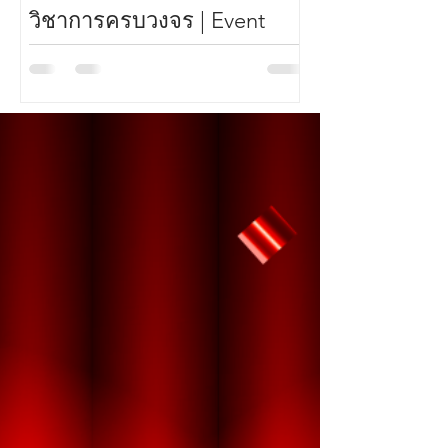
วิชาการครบวงจร | Event
(Vertical Video
Organizer สำหรับหน่วยงาน
TikTok และโซเช
ภาครัฐและเอกชน
ทีมโปรดักชันม
มีค่า สตูดิโอ ได้รับความไว้วางใจจากกรม
มีค่า สตูดิโอ ได้รับคว
วิทยาศาสตร์บริการ (วศ.) สถาบันวิทยาศาสตร์
งานจัดการสื่อออนไล
เทคโนโลยีชุมชน ให้ดำเนินการวางแผนและ
ทาง Tiktok เชียงใหม่ไ
บริหารจัดงานสัมมนา “พลิกโฉมประปา
ตั้งแต่การวิเคราะห์ ว
หมู่บ้านไทยด้วยวิทยาศาสตร์และเทคโนโลยี :
สร้างสรรค์เนื้อหา การ
จากงานวิจัยสู่การใช้จริง” ณ จังหวัดระนอง
งาน Influencer ไปจนถ
โครงการนี้เป็นการจัดงานสัมมนาแบบครบ
บริหารโฆษณาออนไลน์ ส
วงจร ที่ครอบคลุมตั้งแต่การวางแผน การ
บริการในด้านการผลิต
ออกแบบและผลิตสื่อประชาสัมพันธ์ การจัด
เทนต์บนแพลตฟอร์ม T
เตรียมสถานที่ การบริหารจัดการภายในงาน
ดังนี้ วางแผนกลยุทธ์
ตลอดจนการประสานงานกับทุกภาคส่วน เพื่อ
คอนเทนต์สำหรับช่องทา
ให้งานดำเนินไปอย่างเป็นระบบและบรรลุ
ใหม่ไนท์ซาฟารี พร้อม
วัตถุประสงค์ของโครงการ สำหรับโครง
เนื้อหาให้สอดคล้องกับก