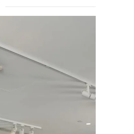
งาน 10 องค์กรรัฐ-เอกชนจับมือเซเว่นฯ มอบ
รางวัล “7...