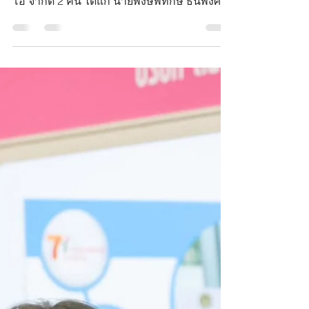
ปะแล่น ของ นักศึกษาฝึกงาน บริษัท มีค่า สตูดิ
โอ จำกัด 2 คน ได้แก่ นายพงษ์พิทักษ์ ธนพงศา
กร...