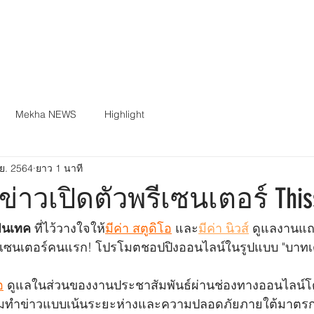
PORTFOLIO
CONTENT
ร่ว
Mekha NEWS
Highlight
ย. 2564
ยาว 1 นาที
าวเปิดตัวพรีเซนเตอร์ This
ฟินเทค
ที่ไว้วางใจให้
มีค่า สตูดิโอ
 และ
มีค่า นิวส์
 ดูแลงานแถล
รีเซนเตอร์คนแรก! โปรโมตชอปปิงออนไลน์ในรูปแบบ "บาทเดี
อ
 ดูแลในส่วนของงานประชาสัมพันธ์ผ่านช่องทางออนไลน์โ
มทำข่าวแบบเน้นระยะห่างและความปลอดภัยภายใต้มาตรก