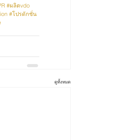
PR
#ผลิตvdo
ion
#โปรดักชั่น
e
ดูทั้งหมด