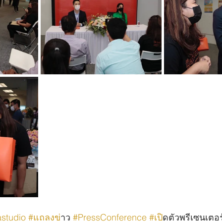
studio
#แถลงข
่าว 
#PressConference
#เป
ิดตัวพรีเซนเตอร