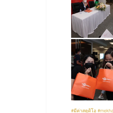
#มีค่าสตูดิโอ
#mekha