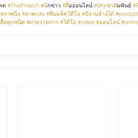
เทค 
#ThaiFintech
#น
ักข่าว 
#ส
ื่อออนไลน์ 
#ประชาส
ัมพันธ์ 
#
t
#ภาพนิ่ง
#ภาพvdo
#ทีมผลิตวิดีโอ
#มีงานจ้างได้
#product
สื่อทุกชนิด
#ถ่ายรายการ
#วิดีโอ
#video
#ออนไลน์
#onlin