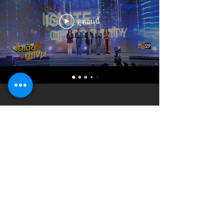
ดูตอนนี้
บริษัท มีค่า สตูดิโอ จำกัด ( Mekha
studio Co., Ltd. ) 349/38 ลาดพร้าว
26 แขวงจอมพล เขตจตุจักร
กรุงเทพมหานคร 10900
© 2020 by MekhaStudio. Proudly created
with MekhaStudio