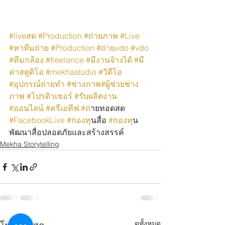
#liveสด
#Production
#ถ่ายภาพ
#Live
#หาทีมถ่าย
#Production
#ถ่ายvdo
#vdo
#ทีมกล้อง
#freelance
#มีงานจ้างได้
#มี
ค่าสตูดิโอ
#mekhastudio
#วิดีโอ
#อุปกรณ์ถ่ายทำ
#ช่างภาพ
#ผู้ช่วยช่าง
ภาพ
#โปรดิวเซอร์
#รับผลิตงาน
#ออนไลน์
#ครีเอทีฟ
#ถ
่ายทอดสด 
#FacebookLive
#กองท
ุนสื่อ 
#กองท
ุน
พัฒนาสื่อปลอดภัยและสร้างสรรค์
Mekha Storytelling
ดูทั้งหมด