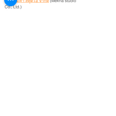
บริษัท มีค่า สตูดิโอ จำกัด
 (Mekha studio 
Co., Ltd.)
ที่อยู่ 349/38 ห้อง400 อาคารจีเอส 
แมนชั่น ซอยลาดพร้าว 26 แขวงจอมพล 
เขตจตุจักร กรุงเทพมหานคร 10900
มีค่าสตูดิโอ
บริษัท มีค่า สตูดิโอ จำกัด
เป็นคนมีค่า
ทุกงานสื่อให้เราดูแล
ถ่ายภาพ
Mekhastudio
ตัดต่อคลิป
ประชาสัมพันธ์องค์กร
ครีเอทีฟ
ช่วยประสานงาน
ดูแลโครงการ
รับผลิตสื่อ
ผลิตสื่อออนไลน์
บริษัทผลิตสื่อโฆษณา
ThaiHealth Watch 2024
Mekha Storytelling
Highlight