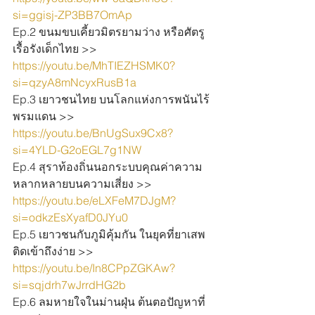
si=ggisj-ZP3BB7OmAp
Ep.2 ขนมขบเคี้ยวมิตรยามว่าง หรือศัตรู
เรื้อรังเด็กไทย >> 
https://youtu.be/MhTIEZHSMK0?
si=qzyA8mNcyxRusB1a
Ep.3 เยาวชนไทย บนโลกแห่งการพนันไร้
พรมแดน >> 
https://youtu.be/BnUgSux9Cx8?
si=4YLD-G2oEGL7g1NW
Ep.4 สุราท้องถิ่นนอกระบบคุณค่าความ
หลากหลายบนความเสี่ยง >> 
https://youtu.be/eLXFeM7DJgM?
si=odkzEsXyafD0JYu0
Ep.5 เยาวชนกับภูมิคุ้มกัน ในยุคที่ยาเสพ
ติดเข้าถึงง่าย >> 
https://youtu.be/In8CPpZGKAw?
si=sqjdrh7wJrrdHG2b
Ep.6 ลมหายใจในม่านฝุ่น ต้นตอปัญหาที่