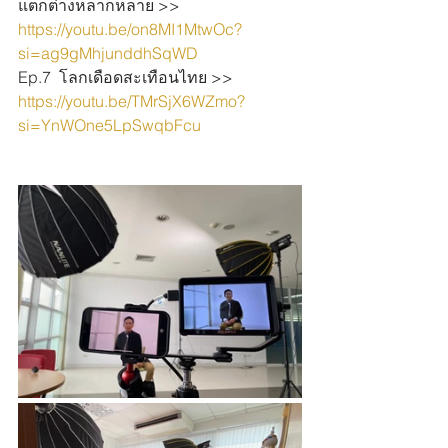
แตกต่างหลากหลาย >> 
https://youtu.be/on8MI1MtwOc?
si=ag9gMhjunddhSqWD
Ep.7  โลกเดือดสะเทือนไทย >> 
https://youtu.be/TMrSjX6WZmo?
si=YnWOne5LpSwqbFcu