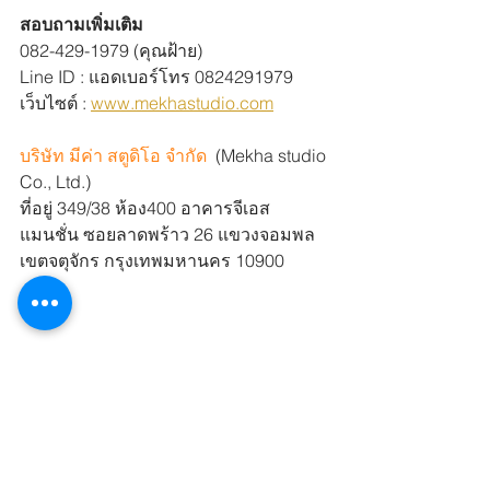
สอบถามเพิ่มเติม
082-429-1979 (คุณฝ้าย)
Line ID : แอดเบอร์โทร 0824291979
เว็บไซต์ : 
www.mekhastudio.com
บริษัท มีค่า สตูดิโอ จำกัด
  (Mekha studio 
Co., Ltd.)
ที่อยู่ 349/38 ห้อง400 อาคารจีเอส 
แมนชั่น ซอยลาดพร้าว 26 แขวงจอมพล 
เขตจตุจักร กรุงเทพมหานคร 10900
มีค่าสตูดิโอ
บริษัท มีค่า สตูดิโอ จำกัด
เป็นคนมีค่า
ทุกงานสื่อให้เราดูแล
ถ่ายภาพ
โปรดักชั่นเฮ้าส์
ตัดต่อคลิป
ผลิตvdo
ครีเอทีฟ
ช่วยประสานงาน
ช่างภาพนิ่ง
ดูแลโครงการ
mekhastudio