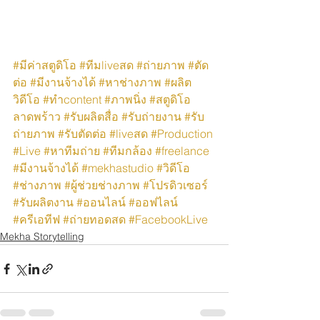
#มีค่าสตูดิโอ
#ทีมliveสด
#ถ่ายภาพ
#ตัด
ต่อ
#มีงานจ้างได้
#หาช่างภาพ
#ผลิต
วิดีโอ
#ทำcontent
#ภาพนิ่ง
#สตูดิโอ
ลาดพร้าว
#รับผลิตสื่อ
#รับถ่ายงาน
#รับ
ถ่ายภาพ
#รับตัดต่อ
#liveสด
#Production
#Live
#หาทีมถ่าย
#ทีมกล้อง
#freelance
#มีงานจ้างได้
#mekhastudio
#วิดีโอ
#ช่างภาพ
#ผู้ช่วยช่างภาพ
#โปรดิวเซอร์
#รับผลิตงาน
#ออนไลน์
#ออฟไลน์
#ครีเอทีฟ
#ถ่ายทอดสด
#FacebookLive
Mekha Storytelling