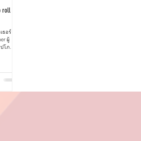
roll
าเธอร์
อุปโภค