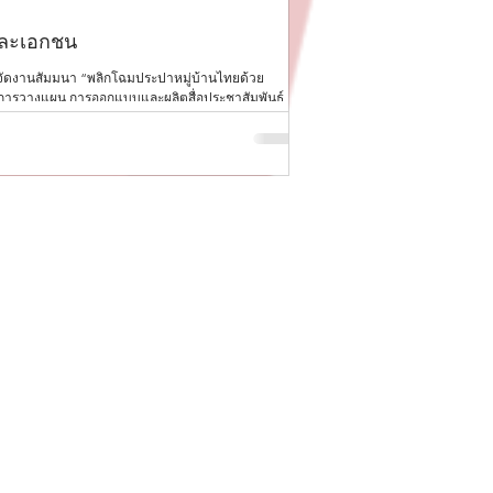
25 มิ.ย.
ยาว 1 นาที
และเอกชน
บริการผลิตวิดีโอแนวตั้
รจัดงานสัมมนา “พลิกโฉมประปาหมู่บ้านไทยด้วย
มีค่า สตูดิโอ ได้รับความไว้วางใ
แต่การวางแผน การออกแบบและผลิตสื่อประชาสัมพันธ์
การผลิตวิดีโอ การประสานงาน In
ตถุประสงค์ของโครงการ สำหรับโครง
ครบวงจร ดังนี้ วางแผนกลยุทธ์การ