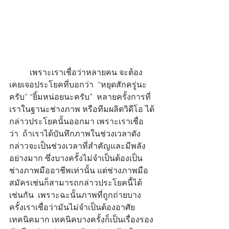
	เพราะเราเชื่อว่าหลายคน จะต้อง
เคยเจอประโยคที่บอกว่า  “หยุดสักครู่นะ
ครับ” “ยิ้มหน่อยนะครับ”  หลายครั้งการที่
เราในฐานะช่างภาพ หรือทีมผลิตวิดีโอ ได้
กล่าวประโยคนั้นออกมา เพราะเราเชื่อ
ว่า  ถ้าเราได้บันทึกภาพในช่วงเวลาดัง
กล่าวจะเป็นช่วงเวลาที่สำคัญและมีพลัง
อย่างมาก ซึ่งบางครั้งไม่จำเป็นต้องเป็น
ช่างภาพมืออาชีพเท่านั้น แต่ช่างภาพมือ
สมัครเช่นก็สามารถกล่าวประโยคนี้ได้
เช่นกัน  เพราะฉะนั้นภาพที่ถูกถ่ายบาง
ครั้งเราเชื่อว่ามันไม่จำเป็นต้องอาศัย
เทคนิคมาก เทคนิคบางครั้งก็เป็นเรื่องรอง