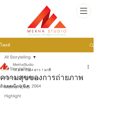
โพสต์
All Storytelling
MekhaStudio
All Storytelling
18 ม.ค. 2564
ยาว 1 นาที
ความสุขของการถ่ายภาพ
Mekha Storytelling
อัปเดตเมื่อ
6 มี.ค. 2564
Mekha NEWS
Highlight