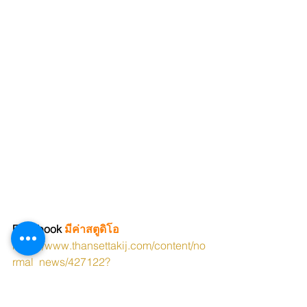
Facebook 
มีค่าสตูดิโอ
https://www.thansettakij.com/content/no
rmal_news/427122?
fbclid=IwAR3vgu5w8wKqEb9N7BhW4
m3hUqAJ-