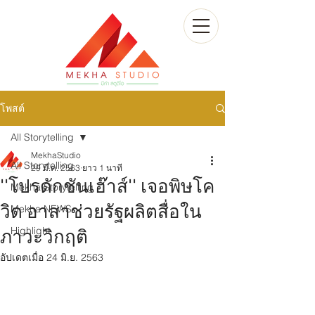
โพสต์
All Storytelling
MekhaStudio
All Storytelling
29 มี.ค. 2563
ยาว 1 นาที
''โปรดักชันเฮ๊าส์'' เจอพิษโค
Mekha Storytelling
วิด อาสาช่วยรัฐผลิตสื่อใน
Mekha NEWS
Highlight
ภาวะวิกฤติ
อัปเดตเมื่อ
24 มิ.ย. 2563