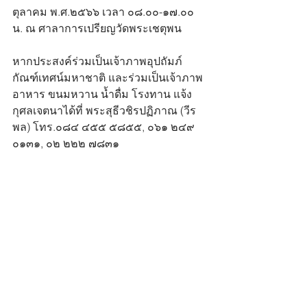
ตุลาคม พ.ศ.๒๕๖๖ เวลา ๐๘.๐๐-๑๗.๐๐ 
น. ณ ศาลาการเปรียญวัดพระเชตุพน
หากประสงค์ร่วมเป็นเจ้าภาพอุปถัมภ์
กัณฑ์เทศน์มหาชาติ และร่วมเป็นเจ้าภาพ
อาหาร ขนมหวาน น้ำดื่ม โรงทาน แจ้ง
กุศลเจตนาได้ที่ พระสุธีวชิรปฏิภาณ (วีร
พล) โทร.๐๘๔ ๔๕๕ ๕๘๕๕, ๐๖๑ ๒๔๙ 
๐๑๓๑, ๐๒ ๒๒๒ ๗๘๓๑