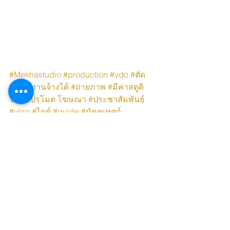
#Mekhastudio
#production
#vdo
#ตัด
ต่อ
#มีงานจ้างได้
#ถ่ายภาพ
#มีค่า
สตูดิ
โอ
#โปรโมต
 โฆษณา
#ประชาสัมพันธ
์ 
#vlog
#ไกด
์ 
#guide
#ม
ัคคุเทศก์ 
#content
#workshop
Mekha Storytelling
ดูทั้งหมด
โพสต์ล่าสุด