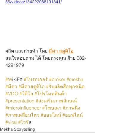
56/videos/134222088191341/
ผลิต และถ่ายทำ โดย 
มีค่า สตูดิโอ
สนใจสอบถาม ได้ โดยตรงคุณ ฝ้าย 082-
4291979
#W
ikiFX 
#โบรกเกอร
์ 
#broker
#mekha
#มีค่า
#มีค่าสตูดิโอ
#รับผลิตสื่อทุกชนิด
#VDO
#วิดีโอ
#โปรโมทสินค้า
#presentation
#ส่งเสริมภาพลักษณ์
#microinfluencer
#โฆษณา
#ภาพนิ่ง
#ภาพเคลื่อนไหว
#ออนไลน์
#ออฟไลน์
#viral
#ไวร
ัล
Mekha Storytelling