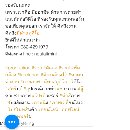
รองรับนะคะ
เพราะเราคือ มืออาชีพ ด้านการถ่ายทำ
และตัดต่อวิดีโอ ที่รองรับทุกแพลทฟอร์ม 
ขอเพียงคุณบอก เราจัดให้ คิดถึงงาน 
คิดถึง
มีค่าสตูดิโอ
ยินดีให้คำแนะนำ 
โทรหา 082-4291979
ติต่อทาง line : noufaiimini
#production
#vdo
#ตัดต่อ
#viral
#ทีม
กล้อง
#freelance
#มีงานจ้างได้
#หาคน
ทำงาน
#ถ่ายภาพ
#มีค่าสตูดิโอ
#ว
ิดีโอ 
#สคร
ิปต์ 
#อ
ุปกรณ์ถ่ายทำ 
#ช
่างภาพ 
#ผ
ช่วยช่างภาพ 
#โปรด
ิวเซอร์ 
#ทำส
ีภาพ 
#ร
ับผลิตงาน 
#ภาพน
ิ่ง 
#ภาพเคล
ื่อนไหว 
#โปรโมทส
ินค้า 
#ออนไลน
์ 
#ออฟไลน
์ 
#แพลทฟอร
์ม
Mekha Storytelling