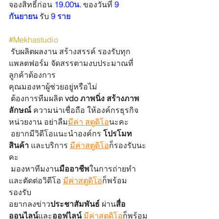
จองสิทธิ์ก่อน 
19.00น.
 ของวันที่ 
9 
กันยายน
 รับ
 9 ราย
#Mekhastudio
 รับผลิตผลงาน สร้างสรรค์ รองรับทุก
แพลตฟอร์ม จัดสรรตามงบประมาณที่
ลูกค้าต้องการ
คุณมองหาผู้ช่วยอยู่หรือไม่
 ต้องการทีมผลิต 
vdo ภาพนิ่ง สร้างภาพ
ลักษณ์
 ความน่าเชื่อถือ ให้องค์กรธุรกิจ 
หน่วยงาน อย่าลืม
มีค่า สตูดิโอ
นะคะ
 อยากมีวิดีโอแนะนำองค์กร 
โปรโมท
สินค้า
 และบริการ 
มีค่าสตูดิโอ
ก็รองรับนะ
คะ
 มองหาทีมงาน
มืออาชีพ
ในการถ่ายทำ 
และตัดต่อวิดีโอ 
มีค่าสตูดิโอ
ก็พร้อม
รองรับ
อยากลงข่าว
ประชาสัมพันธ์
 ผ่าน
สื่อ
ออนไลน์
และ
ออฟไลน์
มีค่าสตูดิโอ
ก็พร้อม